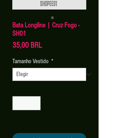
Bata Longline | Cruz Fogo -
SH01
Precio
35,00 BRL
Tamanho Vestido
*
Cantidad
*
PRAZO DE PRODUÇÃO 20 DIAS
ÚTEIS