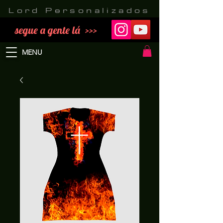
Lord Personalizados
segue a gente lá >>>
MENU