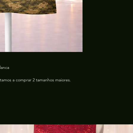
interferências exter
prévio)
Envio/Retirada:
por 
Antes de comprar le
tire suas dúvdas pe
lanca
amos a comprar 2 tamanhos maiores.