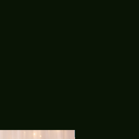
nas pode-se estender se aviso
conta do solicitnte (cliente)
ia atentamente a nossa politica e
lo nosso whatsapp.
Tecido Malha