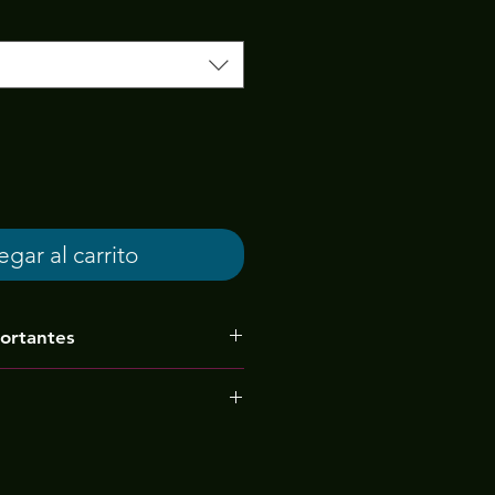
gar al carrito
ortantes
alidade pode sofrer alterações
la, pois vamos produzir o
não estica)
eu.
20 dias úteis (caso haja