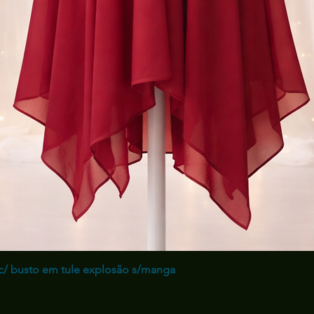
Vista rápida
/ busto em tule explosão s/manga