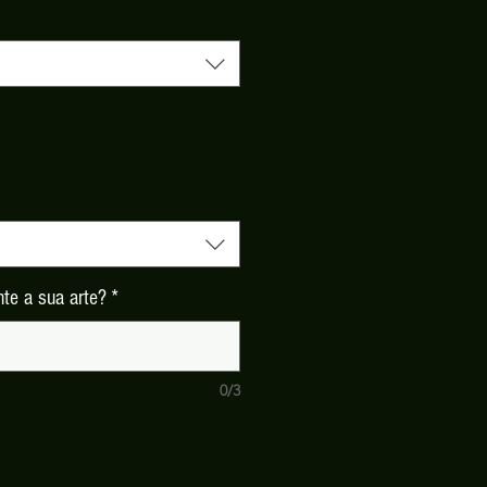
te a sua arte?
*
0/3