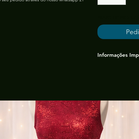
PRAZO DE PRODUÇÃ
Pedi
Informações Imp
Tecido:
malha (tonal
conforme lote).
Tamanhos:
vide tabe
tamanho que escolh
Prazo de Produção:
interferências exter
prévio)
Envio/Retirada:
por 
Antes de comprar le
tire suas dúvdas pe