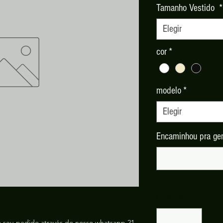
Tamanho Vestido
*
Elegir
cor
*
modelo
*
Elegir
Encaminhou pra gen
Cantidad
*
o seu pedido através do nosso whatsapp 21