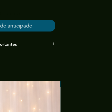
O 20 DIAS ÚTEIS
do anticipado
ortantes
idade pode sofrer alterações
la, pois vamos produzir o
eu.
20 dias úteis (caso haja
nas pode-se estender se aviso
Tecido Malha
conta do solicitnte (cliente)
ia atentamente a nossa politica e
lo nosso whatsapp.