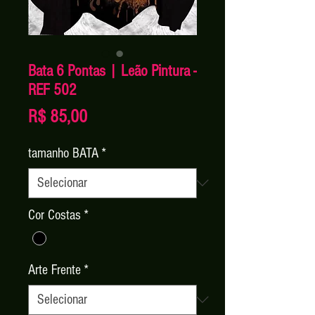
Bata 6 Pontas | Leão Pintura -
REF 502
Preço
R$ 85,00
tamanho BATA
*
Cor Costas
*
Arte Frente
*