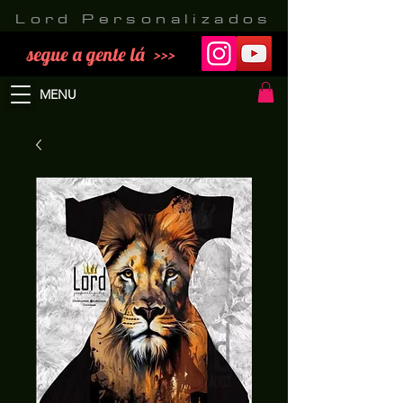
Lord Personalizados
segue a gente lá >>>
MENU