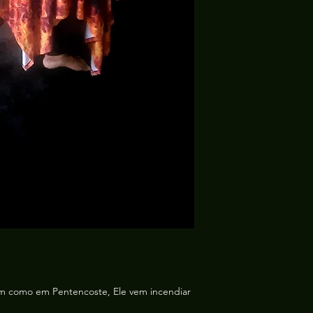
interferências exter
prévio)
Envio/Retirada:
por 
Antes de comprar le
tire suas dúvdas pe
sim como em Pentencoste, Ele vem incendiar