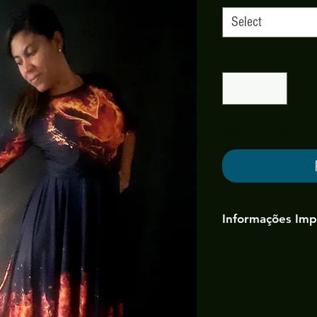
Select
Quantity
*
PRAZO DE PRODUÇÃ
Informações Imp
Tecido:
malha que po
pode sofrer alteraçõ
Tamanhos:
vide tabe
tamanho que escolh
Prazo de Produção: