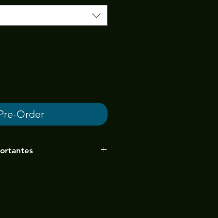
O 20 DIAS ÚTEIS
Pre-Order
ortantes
ssui elasticidade (tonalidade
es conforme lote).
la, pois vamos produzir o
eu.
20 dias úteis (caso haja