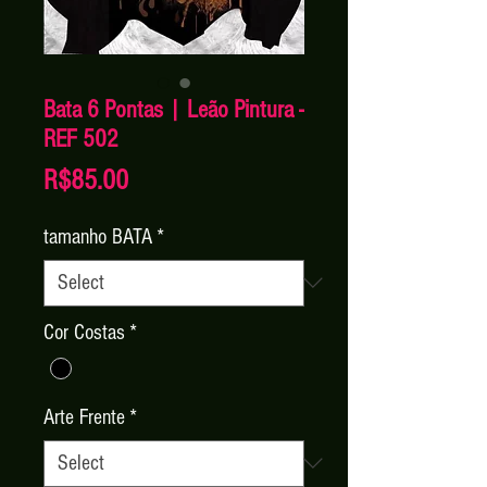
Bata 6 Pontas | Leão Pintura -
REF 502
Price
R$85.00
tamanho BATA
*
Cor Costas
*
Arte Frente
*