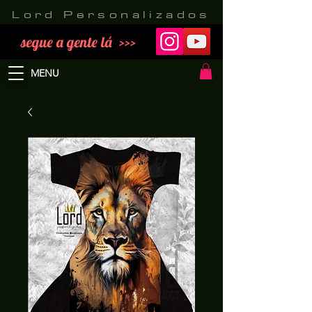
Lord Personalizados
segue a gente lá >>>
MENU